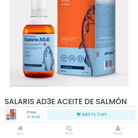
SALARIS AD3E ACEITE DE SALMÓN
180 ML
Price:
Add to Cart
S/
45.00
S/
45.00
Inicio
Buscar
Account