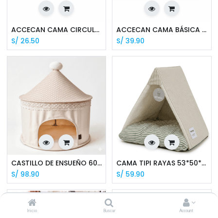
ACCECAN CAMA CIRCULAR DE ALGODÓN CON CIERRE T-1
ACCECAN CAMA BÁSICA CON CIERRE CIRCULAR T-2
S/
26.50
S/
39.90
CASTILLO DE ENSUEÑO 60*45 CM - CP2309A
CAMA TIPI RAYAS 53*50*45CM - CP2105A
S/
98.90
S/
59.90
Inicio
Buscar
Account