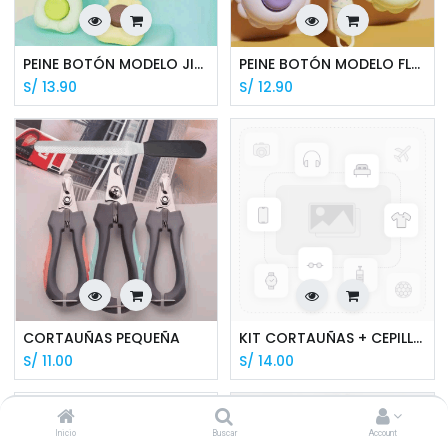
PEINE BOTÓN MODELO JIRAFA 20*7.5*4CM
PEINE BOTÓN MODELO FLOR 20*9.3*5CM
S/
13.90
S/
12.90
CORTAUÑAS PEQUEÑA
KIT CORTAUÑAS + CEPILLO + CASCABEL
S/
11.00
S/
14.00
Inicio
Buscar
Account