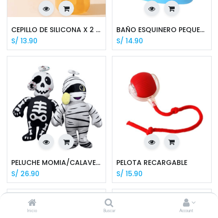
CEPILLO DE SILICONA X 2 UNID MKL6000974
BAÑO ESQUINERO PEQUEÑO PARA ROEDOR 19*23 CM
S/
13.90
S/
14.90
PELUCHE MOMIA/CALAVERA OJO SUELTO
PELOTA RECARGABLE
S/
26.90
S/
15.90
Inicio
Buscar
Account