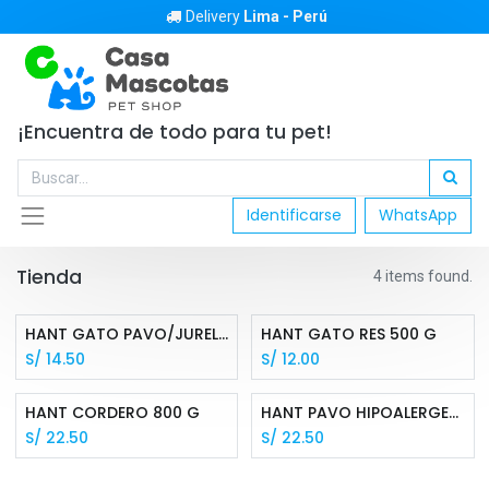
Delivery
Lima - Perú
¡Encuentra de todo para tu pet!
Identificarse
WhatsApp
Tienda
4 items found.
HANT GATO PAVO/JUREL 500 G
HANT GATO RES 500 G
S/
14.50
S/
12.00
HANT CORDERO 800 G
HANT PAVO HIPOALERGENICO 800 G
S/
22.50
S/
22.50