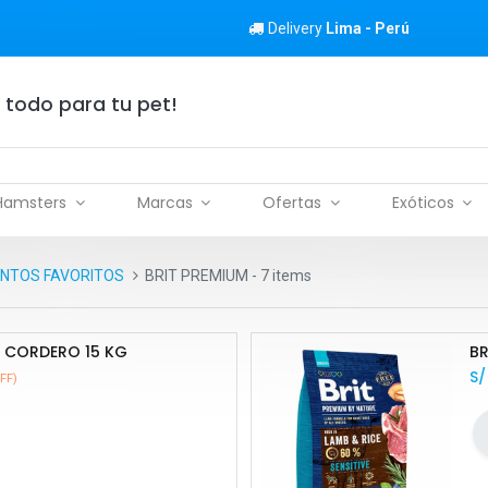
Delivery
Lima - Perú
 todo para tu pet!
Hamsters
Marcas
Ofertas
Exóticos
ENTOS FAVORITOS
BRIT PREMIUM
- 7 items
 CORDERO 15 KG
BR
S
FF)