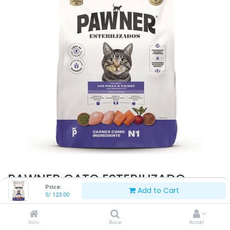
PAWNER GATO ESTERILIZADO
Price:
Add to Cart
POLLO Y SALMÓN 8 KG
S/
123.00
S/
123.00
Inicio
Buscar
Account