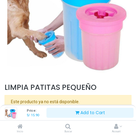
LIMPIA PATITAS PEQUEÑO
Este producto ya no está disponible.
Price:
Add to Cart
S/
15.90
Términos y Condiciones
Inicio
Buscar
Account