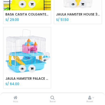
BASA CASITA COLGANTE PARA HAMSTER SPUTNICK
JAULA HAMSTER HOUSE 30*22*20 CM - BER9800108
S/
29.00
S/
51.50
JAULA HAMSTER PALACE 27*21*30 CM - BER9800001
S/
64.00
Inicio
Buscar
Account