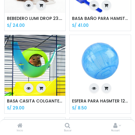
BEBEDERO LUMI DROP 23.6*14.5*13.4 CM - KN5980115
BASA BAÑO PARA HAMSTER CON PALA
S/
24.00
S/
41.00
BASA CASITA COLGANTE PARA HAMSTER SPUTNICK
ESFERA PARA HASMTER 12 CM
S/
29.00
S/
8.50
Inicio
Buscar
Account