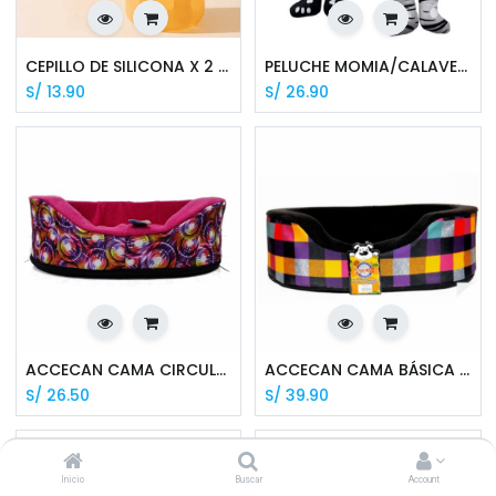
CEPILLO DE SILICONA X 2 UNID MKL6000974
PELUCHE MOMIA/CALAVERA OJO SUELTO
S/
13.90
S/
26.90
ACCECAN CAMA CIRCULAR DE ALGODÓN CON CIERRE T-1
ACCECAN CAMA BÁSICA CON CIERRE CIRCULAR T-2
S/
26.50
S/
39.90
Inicio
Buscar
Account