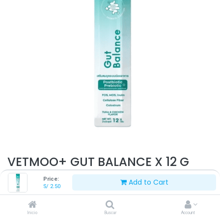
VETMOO+ GUT BALANCE X 12 G
Price:
Add to Cart
S/
2.50
S/
2.50
Inicio
Buscar
Account