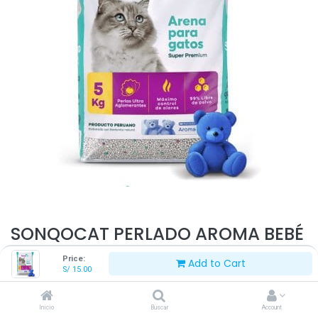
SONQOCAT PERLADO AROMA BEBÉ
5 KG
Price:
Add to Cart
S/
15.00
S/
15.00
Inicio
Buscar
Account