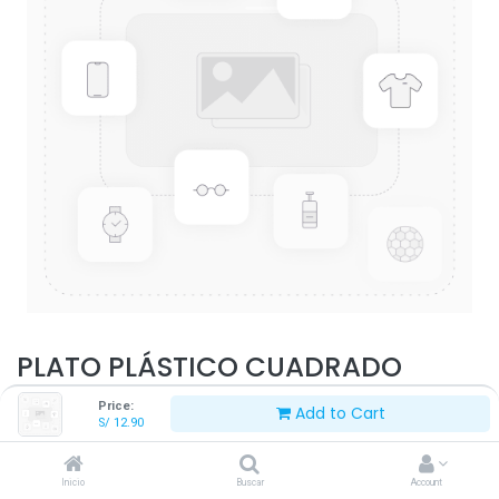
PLATO PLÁSTICO CUADRADO
BORDE JEBE
Price:
Add to Cart
S/
12.90
Este producto ya no está disponible.
Inicio
Buscar
Account