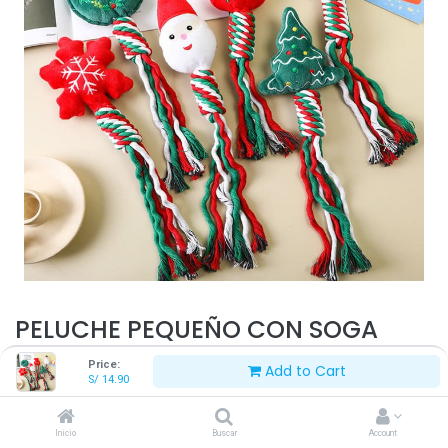
PELUCHE PEQUEÑO CON SOGA
NAVIDEÑO
Price:
Add to Cart
S/
14.90
S/
14.90
Inicio
Buscar
Account