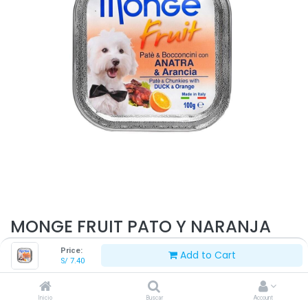
MONGE FRUIT PATO Y NARANJA
100 G
Price:
Add to Cart
S/
7.40
S/
7.40
Inicio
Buscar
Account