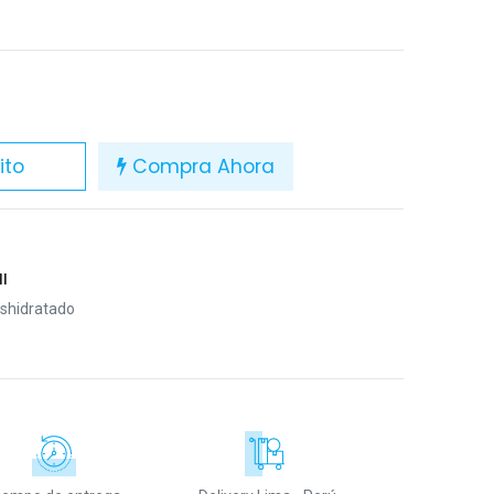
ito
Compra Ahora
I
shidratado