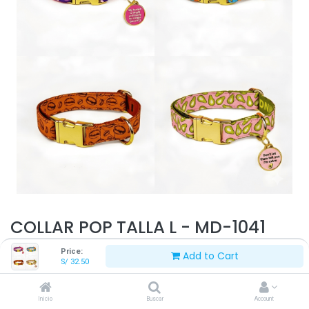
COLLAR POP TALLA L - MD-1041
Price:
Add to Cart
S/
32.50
S/
32.50
Inicio
Buscar
Account