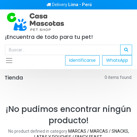
Delivery
Lima - Perú
¡Encuentra de todo para tu pet!
Identificarse
WhatsApp
Tienda
0 items found.
¡No pudimos encontrar ningún
producto!
No product defined in category
MARCAS / MARCAS / SNACKS,
LATAS Y POUCHES / FANCY FEAST
.