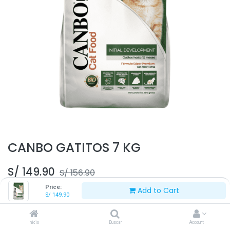
CANBO GATITOS 7 KG
S/
149.90
S/
156.90
Price:
Add to Cart
S/
149.90
Inicio
Buscar
Account