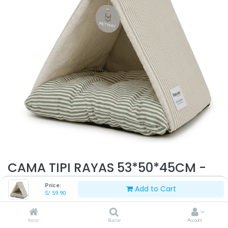
CAMA TIPI RAYAS 53*50*45CM -
CP2105A
Price:
Add to Cart
S/
59.90
Este producto ya no está disponible.
Inicio
Buscar
Account