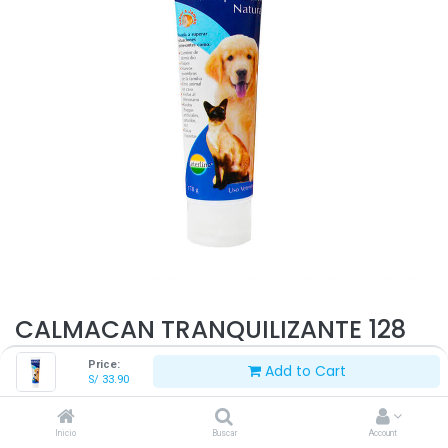
CALMACAN TRANQUILIZANTE 128
ML
Price:
Add to Cart
S/
33.90
S/
33.90
Inicio
Buscar
Account