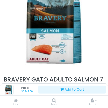
BRAVERY GATO ADULTO SALMON 7
KG
Price:
Add to Cart
S/
242.50
S/
242.50
Inicio
Buscar
Account