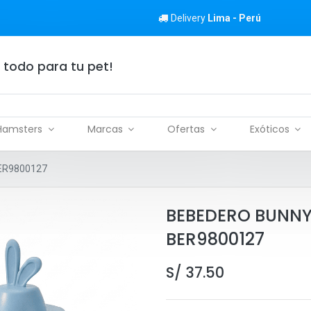
Delivery
Lima - Perú
 todo para tu pet!
Hamsters
Marcas
Ofertas
Exóticos
ER9800127
BEBEDERO BUNNY
BER9800127
S/
37.50