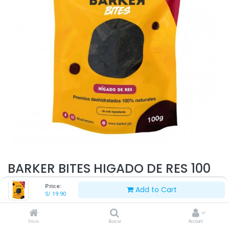
BARKER BITES HIGADO DE RES 100
G
Price:
Add to Cart
S/
19.90
S/
19.90
Inicio
Buscar
Account