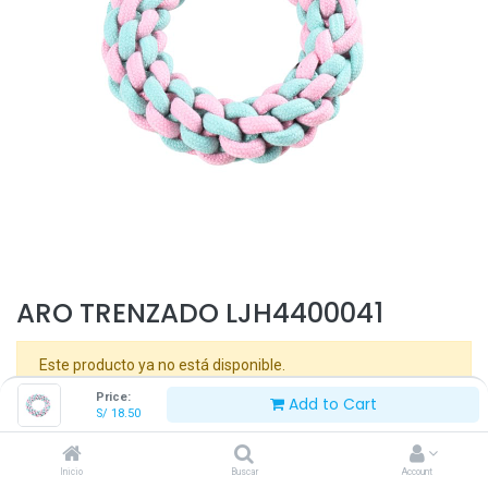
ARO TRENZADO LJH4400041
Este producto ya no está disponible.
Price:
Add to Cart
S/
18.50
Términos y Condiciones
Inicio
Buscar
Account