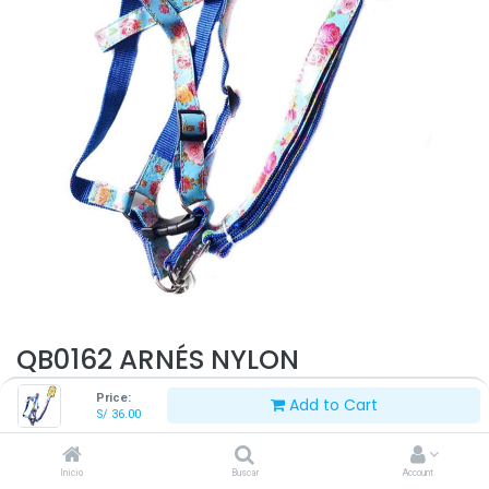
QB0162 ARNÉS NYLON
C/ESTAMPADO T-M
Price:
Add to Cart
S/
36.00
Este producto ya no está disponible.
Inicio
Buscar
Account