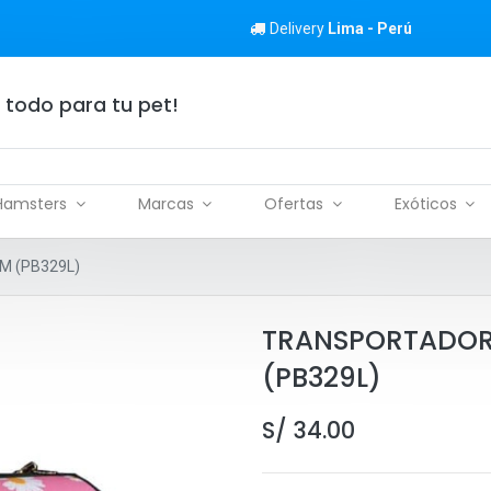
Delivery
Lima - Perú
 todo para tu pet!
Hamsters
Marcas
Ofertas
Exóticos
M (PB329L)
TRANSPORTADOR 
(PB329L)
S/
34.00