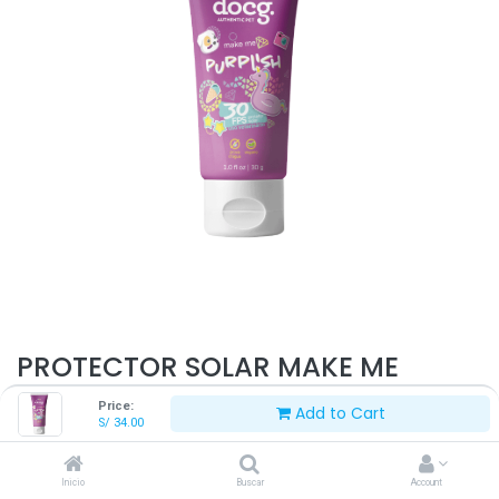
PROTECTOR SOLAR MAKE ME
MORADO 30 G
Price:
Add to Cart
S/
34.00
S/
34.00
Inicio
Buscar
Account