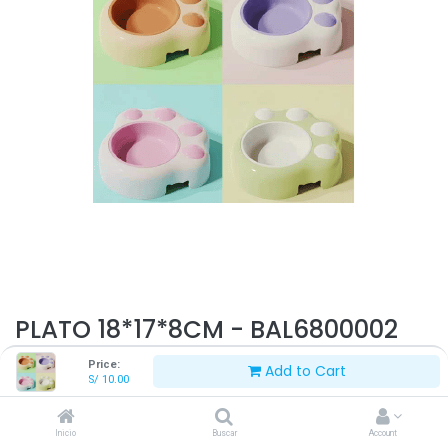
PLATO 18*17*8CM - BAL6800002
Price:
Add to Cart
S/
10.00
S/
10.00
Inicio
Buscar
Account