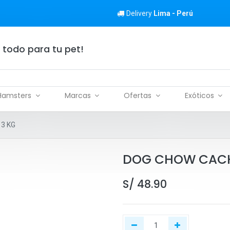
Delivery
Lima - Perú
 todo para tu pet!
Hamsters
Marcas
Ofertas
Exóticos
3 KG
DOG CHOW CACH
S/
48.90