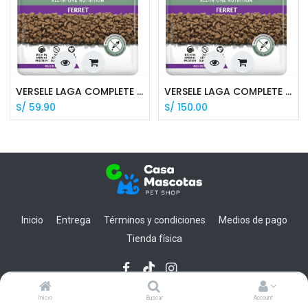
VERSELE LAGA COMPLETE FERRET/HURÓN X 750G
VERSELE LAGA COMPLETE FERRET/HURÓN X 2.5 KG
S/
59.90
S/
150.00
Inicio
Entrega
Términos y condiciones
Medios de pago
Tienda física
Inicio
Buscar
Account