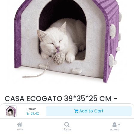
CASA ECOGATO 39*35*25 CM -
GZW2300118
Price:
Add to Cart
S/
59.42
S/
59.42
S/
69.90
Inicio
Buscar
Account