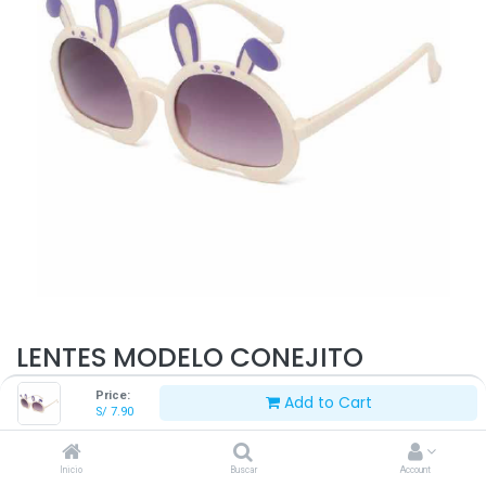
LENTES MODELO CONEJITO
12.8*6.5 CM
Price:
Add to Cart
S/
7.90
S/
7.90
Inicio
Buscar
Account