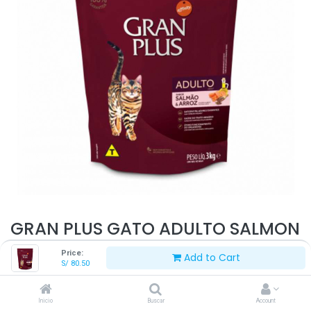
GRAN PLUS GATO ADULTO SALMON
3 KG
Price:
Add to Cart
S/
80.50
S/
80.50
Inicio
Buscar
Account