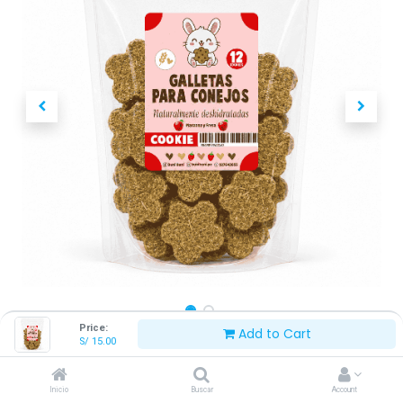
Price:
Add to Cart
S/
15.00
BUNI BUNI GALLETA HENO FRESA Y
MANZANA 12 UNIDADES
Inicio
Buscar
Account