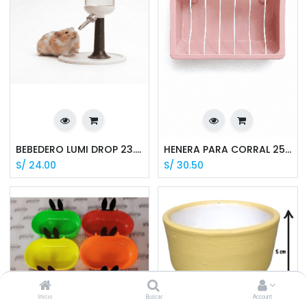
BEBEDERO LUMI DROP 23.6*14.5*13.4 CM - KN5980115
HENERA PARA CORRAL 25*20*12.5 CM - ROSADO BER9800128
S/
24.00
S/
30.50
Inicio
Buscar
Account