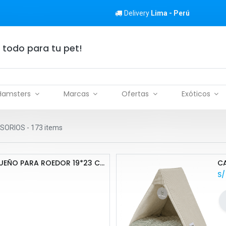
Delivery
Lima - Perú
 todo para tu pet!
Hamsters
Marcas
Ofertas
Exóticos
SORIOS
- 173 items
BAÑO ESQUINERO PEQUEÑO PARA ROEDOR 19*23 CM
CA
S