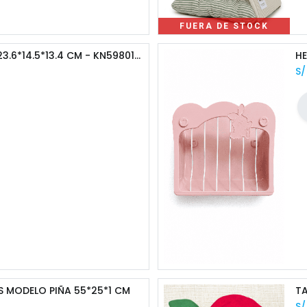
FUERA DE STOCK
BEBEDERO LUMI DROP 23.6*14.5*13.4 CM - KN5980115
S
 MODELO PIÑA 55*25*1 CM
S