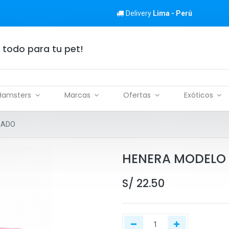
Delivery
Lima - Perú
 todo para tu pet!
Hamsters
Marcas
Ofertas
Exóticos
SADO
HENERA MODELO 
S/
22.50