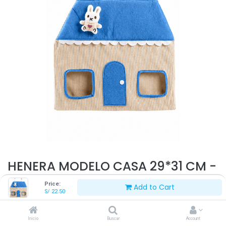
HENERA MODELO CASA 29*31 CM -
AZUL
Price:
Add to Cart
S/
22.50
S/
22.50
Inicio
Buscar
Account