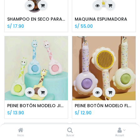
SHAMPOO EN SECO PARA CONEJOS
MAQUINA ESPUMADORA
S/
17.90
S/
55.00
PEINE BOTÓN MODELO JIRAFA 20*7.5*4CM
PEINE BOTÓN MODELO FLOR 20*9.3*5CM
S/
13.90
S/
12.90
2 X S/91.80
Inicio
Buscar
Account