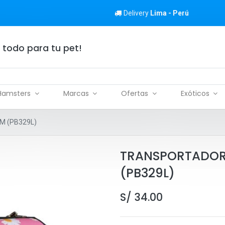
Delivery
Lima - Perú
 todo para tu pet!
Hamsters
Marcas
Ofertas
Exóticos
M (PB329L)
TRANSPORTADOR 
(PB329L)
S/
34.00