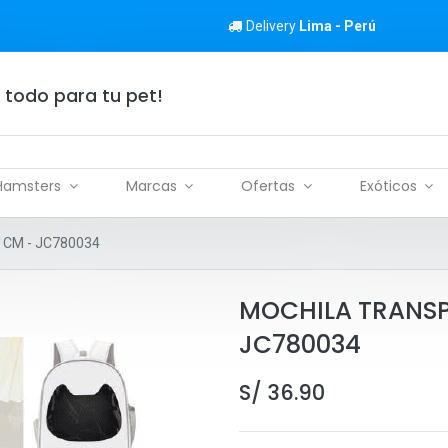
Delivery
Lima - Perú
 todo para tu pet!
Hamsters
Marcas
Ofertas
Exóticos
CM - JC780034
MOCHILA TRANSP
JC780034
S/
36.90