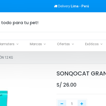
Delivery
Lima - Perú
 todo para tu pet!
Hamsters
Marcas
Ofertas
Exóticos
N 12 KG
SONQOCAT GRAN
S/
26.00