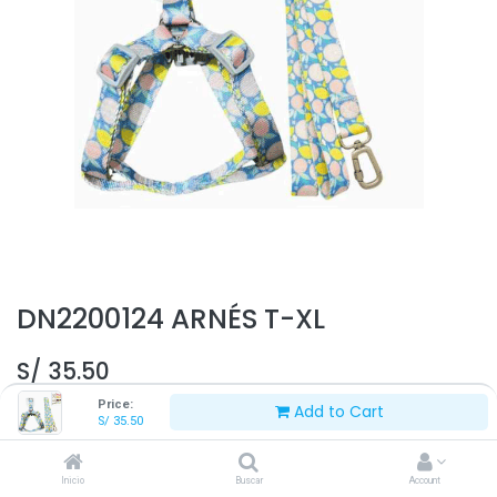
DN2200124 ARNÉS T-XL
S/
35.50
Price:
Add to Cart
S/
35.50
Inicio
Buscar
Account