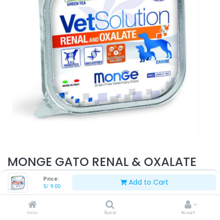
MONGE GATO RENAL & OXALATE
100 G
Price:
Add to Cart
S/
9.00
S/
9.00
Inicio
Buscar
Account