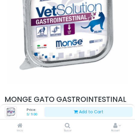
MONGE GATO GASTROINTESTINAL
100 G
Price:
Add to Cart
S/
9.00
S/
9.00
Inicio
Buscar
Account