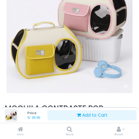
MOCHILA CONTRASTE POP
Price:
Add to Cart
45*26*32 CM - MKL6001161
S/
39.90
S/
39.90
Inicio
Buscar
Account