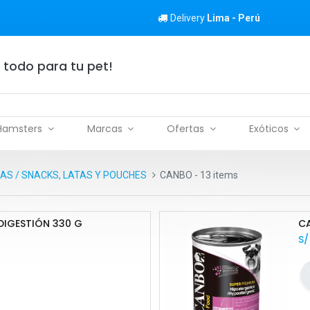
Delivery
Lima - Perú
 todo para tu pet!
Hamsters
Marcas
Ofertas
Exóticos
S / SNACKS, LATAS Y POUCHES
CANBO
- 13 items
DIGESTIÓN 330 G
C
S