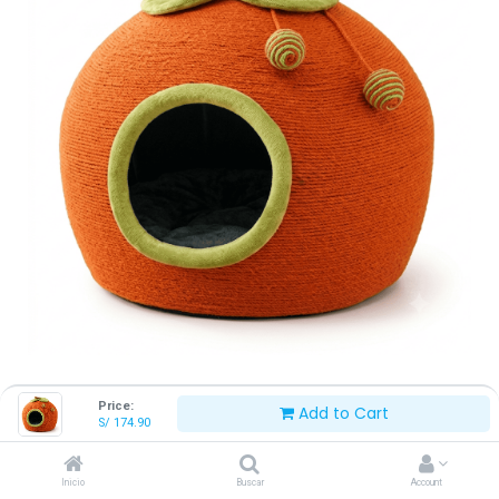
CASA MANDARINA MÁGICA
Price:
Add to Cart
S/
174.90
42.5*42.5*42.5CM - SMS790040
Inicio
Buscar
Account